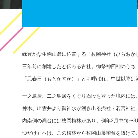
緑豊かな生駒山麓に位置する「枚岡神社（ひらおか
三年前に創建したと伝わる古社。御祭神四神のうち
「元春日（もとかすが）」とも呼ばれ、中世以降は
一之鳥居、二之鳥居をくぐり石段を登った境内には
神木、出雲井より御神水が湧き出る摂社・若宮神社
内南側の高台には枚岡梅林があり、例年2月中旬〜
つだけ）へは、この梅林から枚岡山展望台を抜けて