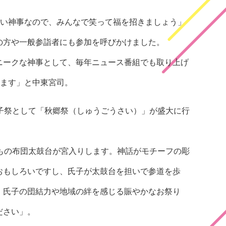
しい神事なので、みんなで笑って福を招きましょう」
の方や一般参詣者にも参加を呼びかけました。
ニークな神事として、毎年ニュース番組でも取り上げ
れます」と中東宮司。
子祭として「秋郷祭（しゅうごうさい）」が盛大に行
もの布団太鼓台が宮入りします。神話がモチーフの彫
おもしろいですし、氏子が太鼓台を担いで参道を歩
。氏子の団結力や地域の絆を感じる賑やかなお祭り
ださい」。