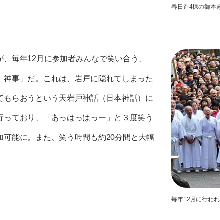
春日造4棟の御本
が、毎年12月に参加者みんなで笑い合う、
）神事」だ。これは、岩戸に隠れてしまった
てもらおうという天岩戸神話（日本神話）に
行っており、「あっはっはっー」と３度笑う
加可能に。また、笑う時間も約20分間と大幅
毎年12月に行わ