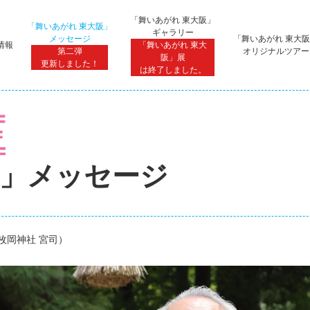
「舞いあがれ 東大阪」
「舞いあがれ 東大阪」
ギャラリー
メッセージ
「舞いあがれ 東大
情報
「舞いあがれ 東大
第二弾
オリジナルツアー
阪」展
更新しました！
は終了しました。
阪」メッセージ
枚岡神社 宮司）