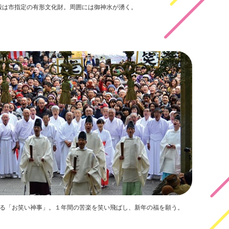
殿は市指定の有形文化財。周囲には御神水が湧く。
れる「お笑い神事」。１年間の苦楽を笑い飛ばし、新年の福を願う。