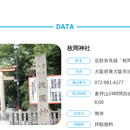
DATA
枚岡神社
近鉄奈良線「枚
駅名
大阪府東大阪市出
住所
072-981-4177
電話番号
参拝は24時間自
受付時間
6:00
無休
定休日
拝観無料
拝観料