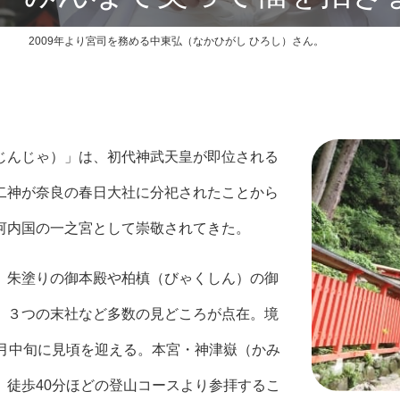
2009年より宮司を務める中東弘（なかひがし ひろし）さん。
じんじゃ）」は、初代神武天皇が即位される
二神が奈良の春日大社に分祀されたことから
河内国の一之宮として崇敬されてきた。
、朱塗りの御本殿や柏槙（びゃくしん）の御
、３つの末社など多数の見どころが点在。境
3月中旬に見頃を迎える。本宮・神津嶽（かみ
、徒歩40分ほどの登山コースより参拝するこ