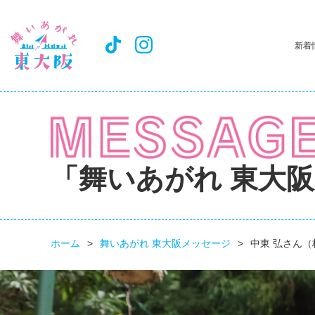
新着
「舞いあがれ 東大
ホーム
舞いあがれ 東大阪メッセージ
中東 弘さん（