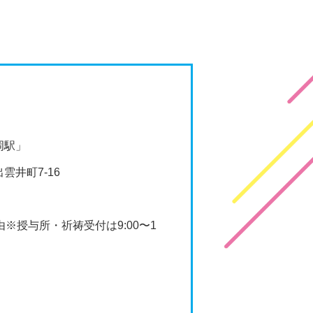
岡駅」
雲井町7-16
由※授与所・祈祷受付は9:00〜1