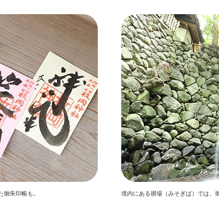
た御朱印帳も。
境内にある禊場（みそぎば）では、