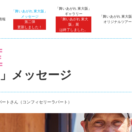
「舞いあがれ 東大阪」
「舞いあがれ 東大阪」
ギャラリー
メッセージ
「舞いあがれ 東大
情報
「舞いあがれ 東大
第二弾
オリジナルツアー
阪」展
更新しました！
は終了しました。
阪」メッセージ
パートさん（コンフィセリーラパート）