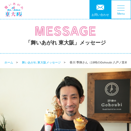
Menu
お問い合わせ
「舞いあがれ 東大阪」メッセージ
ホーム
舞いあがれ 東大阪メッセージ
香川 季輝さん（19時のGohoubi 八戸ノ里本店