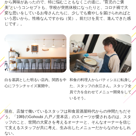
から興味があったので、特に悩むこともなくこの道に。“育児のご褒
美”というコンセプトも、学校が突然休校になったりと、コロナ禍で大
変な思いをしているお母さんたちに、少しでも癒やしを届けられればと
いう思いから。性格なんですかね（笑）。前だけを見て、進んできた感
じです」。
白を基調とした明るい店内。関西を中
和食の料理人からパティシエに転身し
心にフランチャイズ展開中。
た、スタッフの永江さん。スタッフ全
員で力を合わせてメニュー開発をして
いるそう。
現在、店舗で働いているスタッフは和食居酒屋時代からの仲間たちだそ
う。「19時のGohoubi 八戸ノ里本店」のスイーツが愛されるのは、スタ
ッフのこと、世間の大変さを考えるオーナーと、そんなオーナーを信じ
て支えるスタッフが共に考え、生み出したメニューだからなのかもしれ
ない。