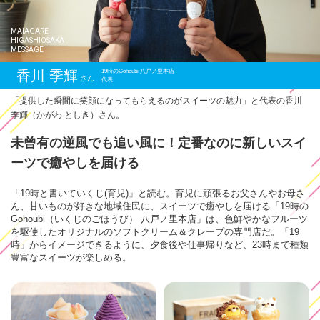
MAIAGARE
HIGASHIOSAKA
MESSAGE
香川 季輝
19時のGohoubi 八戸ノ里本店
さん
代表
「提供した瞬間に笑顔になってもらえるのがスイーツの魅力」と代表の香川
季輝（かがわ としき）さん。
未曾有の逆風でも追い風に！
定番なのに新しいスイ
ーツで癒やしを届ける
「19時と書いていくじ(育児)」と読む。育児に頑張るお父さんやお母さ
ん、甘いものが好きな地域住民に、スイーツで癒やしを届ける「19時の
Gohoubi（いくじのごほうび） 八戸ノ里本店」は、色鮮やかなフルーツ
を駆使したオリジナルのソフトクリーム＆クレープの専門店だ。「19
時」からイメージできるように、夕食後や仕事帰りなど、23時まで種類
豊富なスイーツが楽しめる。