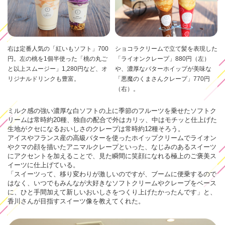
右は定番人気の「紅いもソフト」700
ショコラクリームで立て髪を表現した
円。左の桃を1個半使った「桃の丸ご
「ライオンクレープ」880円（左）
と以上スムージー」1,280円など、オ
や、濃厚なバターホイップが美味な
リジナルドリンクも豊富。
「悪魔のくまさんクレープ」770円
（右）。
ミルク感の強い濃厚な白ソフトの上に季節のフルーツを乗せたソフトク
リームは常時約20種、独自の配合で外はカリッ、中はモチッと仕上げた
生地がクセになるおいしさのクレープは常時約12種そろう。
アイスやフランス産の高級バターを使ったホイップクリームでライオン
やクマの顔を描いたアニマルクレープといった、なじみのあるスイーツ
にアクセントを加えることで、見た瞬間に笑顔になれる極上のご褒美ス
イーツに仕上げている。
「スイーツって、移り変わりが激しいのですが、ブームに便乗するので
はなく、いつでもみんなが大好きなソフトクリームやクレープをベース
に、ひと手間加えて新しいおいしさをつくり上げたかったんです」と、
香川さんが目指すスイーツ像を教えてくれた。