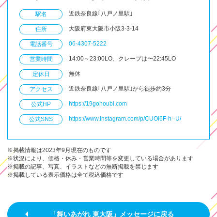
近鉄奈良線｢八戸ノ里駅｣
駅名
大阪府東大阪市小阪3-3-14
住所
06-4307-5222
電話番号
14:00～23:00LO、クレープは〜22:45LO
営業時間
無休
定休日
近鉄奈良線｢八戸ノ里駅｣から徒歩約3分
アクセス
https://19gohoubi.com
公式HP
https://www.instagram.com/p/CUOl6F-h--U/
公式SNS
※掲載情報は2023年9月現在のものです
※状況により、価格・休み・営業時間等を変更している場合があります
※掲載の記事、写真、イラストなどの無断掲載を禁じます
※掲載している表示価格は全て税込価格です
「舞いあがれ 東大阪」メッセージに戻る